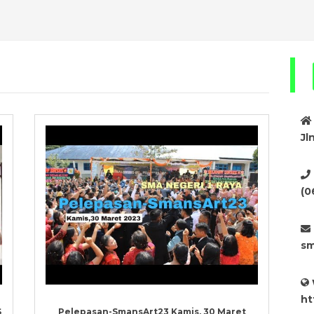
Jl
(0
sm
ht
S
Pelepasan-SmansArt23 Kamis, 30 Maret