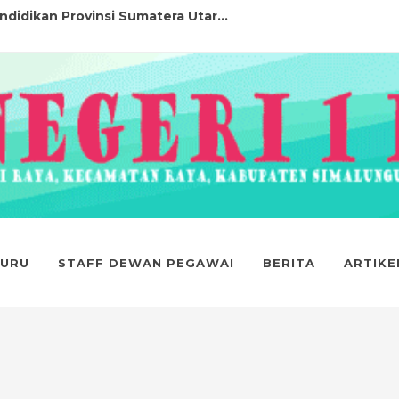
didikan Provinsi Sumatera Utar...
N AJARAN 2025/2025...
MUM FESTIVAL LOMBA SENI DAN SASTRA ...
 1 RAYA LOLOS PASKIBRA KABUPATEN SI...
1 RAYA DITERIMA DI PERGURUAN TINGG...
prestasi...
 1 RAYA DITERIMA DI PTN JALUR SNBT...
GURU
STAFF DEWAN PEGAWAI
BERITA
ARTIKE
ASI ...
5...
PENERIMAAN MURID BARU (SPMB) SMA NEG...