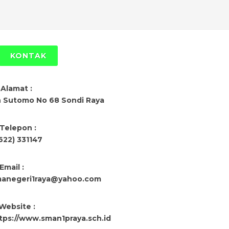
KONTAK
Alamat :
n Sutomo No 68 Sondi Raya
Telepon :
622) 331147
Email :
anegeri1raya@yahoo.com
Website :
tps://www.sman1praya.sch.id