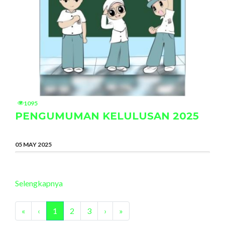
1095
PENGUMUMAN KELULUSAN 2025
05 MAY 2025
Selengkapnya
«
‹
1
2
3
›
»