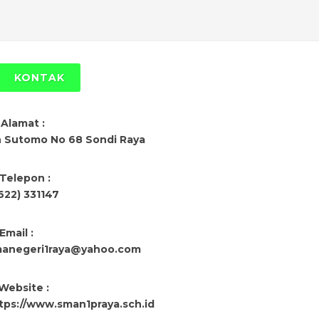
KONTAK
Alamat :
n Sutomo No 68 Sondi Raya
Telepon :
622) 331147
Email :
anegeri1raya@yahoo.com
Website :
tps://www.sman1praya.sch.id