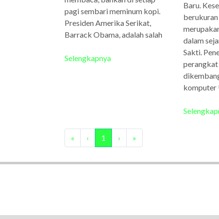
Baru. Kese
pagi sembari meminum kopi.
berukuran 
Presiden Amerika Serikat,
merupakan
Barrack Obama, adalah salah
dalam seja
Sakti. Pe
Selengkapnya
perangkat
dikemban
komputer 
Selengkap
«
‹
1
›
»