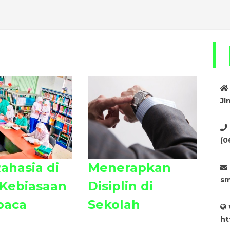
Jl
(0
ahasia di
Menerapkan
sm
 Kebiasaan
Disiplin di
aca
Sekolah
ht