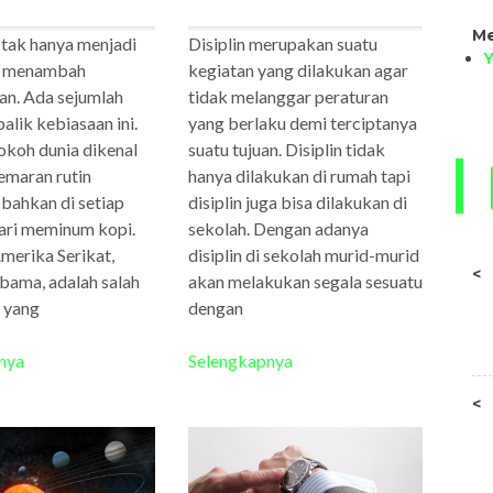
Me
ak hanya menjadi
Disiplin merupakan suatu
k menambah
kegiatan yang dilakukan agar
an. Ada sejumlah
tidak melanggar peraturan
balik kebiasaan ini.
yang berlaku demi terciptanya
okoh dunia dikenal
suatu tujuan. Disiplin tidak
emaran rutin
hanya dilakukan di rumah tapi
bahkan di setiap
disiplin juga bisa dilakukan di
ari meminum kopi.
sekolah. Dengan adanya
merika Serikat,
disiplin di sekolah murid-murid
<
bama, adalah salah
akan melakukan segala sesuatu
 yang
dengan
nya
Selengkapnya
<