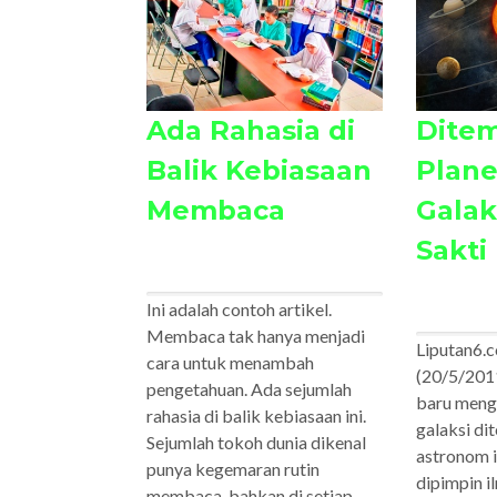
Ada Rahasia di
Ditem
Balik Kebiasaan
Plane
Membaca
Galak
Sakti
Ini adalah contoh artikel.
Membaca tak hanya menjadi
Liputan6.
cara untuk menambah
(20/5/2011
pengetahuan. Ada sejumlah
baru meng
rahasia di balik kebiasaan ini.
galaksi di
Sejumlah tokoh dunia dikenal
astronom i
punya kegemaran rutin
dipimpin i
membaca, bahkan di setiap