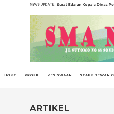
NEWS UPDATE :
PENETAPAN KELULUSAN TAHU
SMA NEGERI 1 RAYA JUARA U
14 ORANG SISWA SMA NEGERI
19 ORANG SISWA SMA NEGERI 
Selamat untuk siswa-siswi ber
152 ORANG SISWA SMA NEGERI
HOME
PROFIL
KESISWAAN
STAFF DEWAN 
SMA NEGERI 1 RAYA RAIH PREST
PENGUMUMAN KELULUSAN 202
PENGUMUMAN HASIL SISTEM 
ARTIKEL
Surat Edaran Kepala Dinas Pen