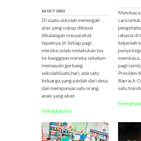
26 OCT 2023
Membaca t
Di suatu sekolah menengah
cara untu
atas yang cukup dikenal
pengetahu
dikalangan masyarakat
rahasia di 
tepatnya di Setiap pagi
Sejumlah t
mereka selalu melakukan tos
punya keg
ke banggaan mereka sebelum
membaca, 
memasuki gerbang
pagi semb
sekolahSuatu hari, ada satu
Presiden A
keluarga yang pindah dari desa
Barrack O
dan mempunyai satu orang
satu tokoh
anak yang akan
Selengkap
Selengkapnya