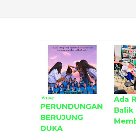
Ada R
1942
PERUNDUNGAN
Balik
BERUJUNG
Memb
DUKA