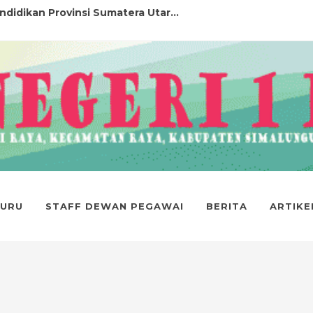
N AJARAN 2025/2025...
MUM FESTIVAL LOMBA SENI DAN SASTRA ...
 1 RAYA LOLOS PASKIBRA KABUPATEN SI...
1 RAYA DITERIMA DI PERGURUAN TINGG...
prestasi...
 1 RAYA DITERIMA DI PTN JALUR SNBT...
GURU
STAFF DEWAN PEGAWAI
BERITA
ARTIKE
ASI ...
5...
PENERIMAAN MURID BARU (SPMB) SMA NEG...
didikan Provinsi Sumatera Utar...