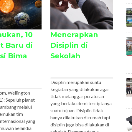
ukan, 10
Menerapkan
t Baru di
Disiplin di
si Bima
Sekolah
Disiplin merupakan suatu
kegiatan yang dilakukan agar
com, Wellington
tidak melanggar peraturan
): Sepuluh planet
yang berlaku demi terciptanya
ambang melalui
suatu tujuan. Disiplin tidak
temukan tim
hanya dilakukan di rumah tapi
nternasional yang
disiplin juga bisa dilakukan di
lmuwan Selandia
sekolah. Dengan adanya